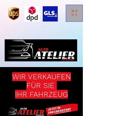
ME
NU
WIR VERKAUFEN
FÜR SIE
IHR FAHRZEUG