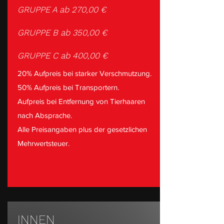
GRUPPE A ab 270,00 €
GRUPPE B ab 350,00 €
GRUPPE C ab 400,00 €
20% Aufpreis bei starker Verschmutzung.
50% Aufpreis bei Transportern.
Aufpreis bei Entfernung von Tierhaaren
nach Absprache.
Alle Preisangaben plus der gesetzlichen
Mehrwertsteuer.
INNEN