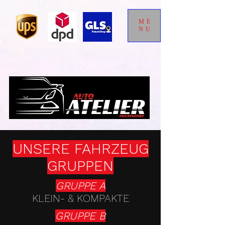
ME
NU
UNSERE FAHRZEUG
GRUPPEN
GRUPPE A
KLEIN- & KOMPAKTE
GRUPPE B