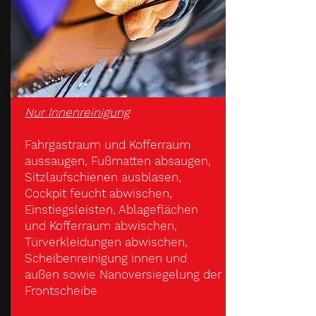
Nur Innenreinigung
Fahrgastraum und Kofferraum
aussaugen, Fußmatten absaugen,
Sitzlaufschienen ausblasen,
Cockpit feucht abwischen,
Einstiegsleisten, Ablageflächen
und Kofferraum abwischen,
Türverkleidungen abwischen,
Scheibenreinigung innen und
außen sowie Nanoversiegelung der
Frontscheibe