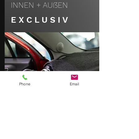
INNEN + AUßEN
E X C L U S I V
Phone
Email
Exklusive Innenreinigung