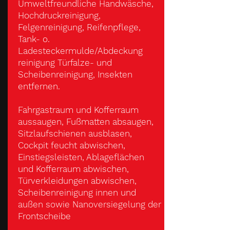
Umweltfreundliche Handwäsche,
Hochdruckreinigung,
Felgenreinigung, Reifenpflege,
Tank- o.
Ladesteckermulde/Abdeckung
reinigung Türfalze- und
Scheibenreinigung, Insekten
entfernen.
Fahrgastraum und Kofferraum
aussaugen, Fußmatten absaugen,
Sitzlaufschienen ausblasen,
Cockpit feucht abwischen,
Einstiegsleisten, Ablageflächen
und Kofferraum abwischen,
Türverkleidungen abwischen,
Scheibenreinigung innen und
außen sowie Nanoversiegelung der
Frontscheibe