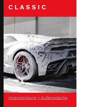
C L A S S I C
Innenreinigung + Außenwäsche