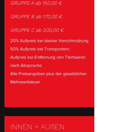
GRUPPE A ab 150,00 €
GRUPPE B ab 170,00 €
GRUPPE C ab 200,00 €
20% Aufpreis bei starker Verschmutzung.
50% Aufpreis bei Transportern.
Aufpreis bei Entfernung von Tierhaaren
nach Absprache.
Alle Preisangaben plus der gesetzlichen
Mehrwertsteuer.
INNEN + AUßEN