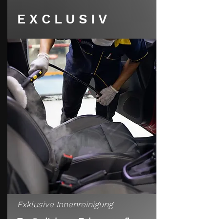
E X C L U S I V
Exklusive Innenreinigung