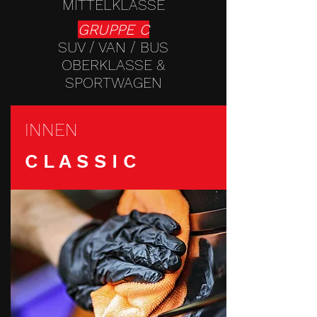
MITTELKLASSE
GRUPPE C
SUV / VAN / BUS
OBERKLASSE &
SPORTWAGEN
INNEN
C L A S S I C